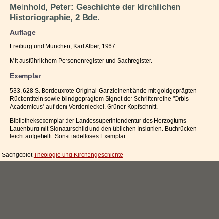
Meinhold, Peter: Geschichte der kirchlichen
Impressum / Kontakt
Historiographie, 2 Bde.
Vertrag widerrufen
Auflage
Freiburg und München, Karl Alber, 1967.
Ihr Warenkorb
Mit ausführlichem Personenregister und Sachregister.
Exemplar
533, 628 S. Bordeuxrote Original-Ganzleinenbände mit goldgeprägten
Rückentiteln sowie blindgeprägtem Signet der Schriftenreihe "Orbis
Academicus" auf dem Vorderdeckel. Grüner Kopfschnitt.
Bibliotheksexemplar der Landessuperintendentur des Herzogtums
Lauenburg mit Signaturschild und den üblichen Insignien. Buchrücken
leicht aufgehellt. Sonst tadelloses Exemplar.
Sachgebiet
Theologie und Kirchengeschichte