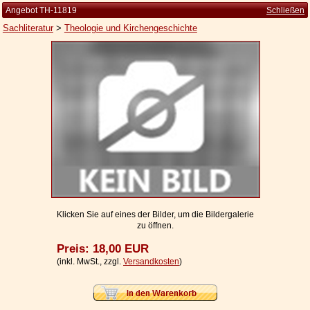
Angebot TH-11819
Schließen
Sachliteratur
>
Theologie und Kirchengeschichte
Startseite
Zur Person
Kleine Kulturgeschichte
Die Brockhaus Auflagen
Die Meyer Auflagen
Zu den Angeboten
Ankauf
Klicken Sie auf eines der Bilder, um die Bildergalerie
zu öffnen.
Versand
Preis: 18,00 EUR
Widerrufsbelehrung
(inkl. MwSt., zzgl.
Versandkosten
)
Geschäftsbedingungen
Datenschutzerklärung