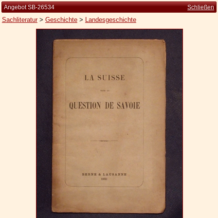
Angebot SB-26534
Schließen
Sachliteratur
>
Geschichte
>
Landesgeschichte
Startseite
Zur Person
Kleine Kulturgeschichte
Die Brockhaus Auflagen
Die Meyer Auflagen
Zu den Angeboten
Ankauf
Versand
Widerrufsbelehrung
Geschäftsbedingungen
Datenschutzerklärung