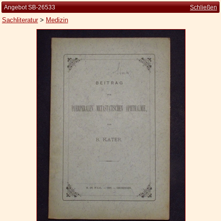
Angebot SB-26533
Schließen
Sachliteratur
>
Medizin
Startseite
Zur Person
Kleine Kulturgeschichte
Die Brockhaus Auflagen
Die Meyer Auflagen
Zu den Angeboten
Ankauf
Versand
Widerrufsbelehrung
Geschäftsbedingungen
Datenschutzerklärung