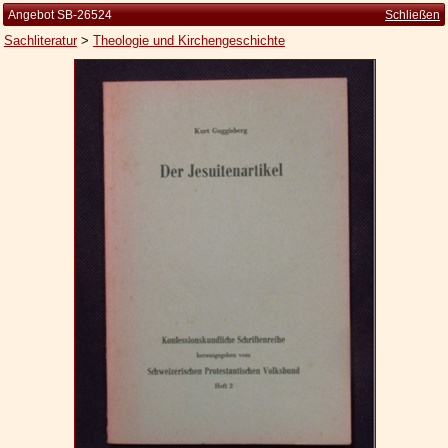
Angebot SB-26524
Schließen
Sachliteratur
>
Theologie und Kirchengeschichte
Startseite
Zur Person
Kleine Kulturgeschichte
Die Brockhaus Auflagen
Die Meyer Auflagen
Zu den Angeboten
Ankauf
Versand
Widerrufsbelehrung
Geschäftsbedingungen
Datenschutzerklärung