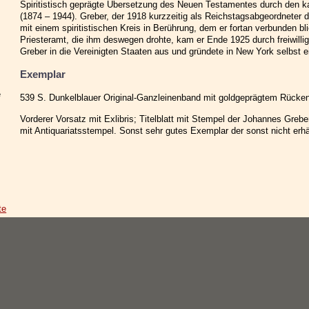
Spiritistisch geprägte Übersetzung des Neuen Testamentes durch den k
(1874 – 1944). Greber, der 1918 kurzzeitig als Reichstagsabgeordneter 
mit einem spiritistischen Kreis in Berührung, dem er fortan verbunden b
Priesteramt, die ihm deswegen drohte, kam er Ende 1925 durch freiwillig
Greber in die Vereinigten Staaten aus und gründete in New York selbst e
Exemplar
e
539 S. Dunkelblauer Original-Ganzleinenband mit goldgeprägtem Rückent
Vorderer Vorsatz mit Exlibris; Titelblatt mit Stempel der Johannes Greb
mit Antiquariatsstempel. Sonst sehr gutes Exemplar der sonst nicht erh
te