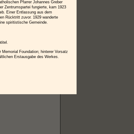
atholischen Pfarrer Johannes Greber
der Zentrumspartei fungierte, kam 1923
lieb. Einer Entlassung aus dem
en Rücktritt zuvor. 1929 wanderte
ine spiritistische Gemeinde.
itel.
er Memorial Foundation; hinterer Vorsatz
ältlichen Erstausgabe des Werkes.