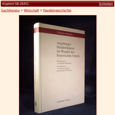
Angebot SB-26451
Schließen
Sachliteratur
>
Wirtschaft
>
Handelsgeschichte
Startseite
Zur Person
Kleine Kulturgeschichte
Die Brockhaus Auflagen
Die Meyer Auflagen
Zu den Angeboten
Ankauf
Versand
Widerrufsbelehrung
Geschäftsbedingungen
Datenschutzerklärung