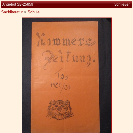
Angebot SB-25859
Schließen
Sachliteratur
>
Schule
Startseite
Zur Person
Kleine Kulturgeschichte
Die Brockhaus Auflagen
Die Meyer Auflagen
Zu den Angeboten
Ankauf
Versand
Widerrufsbelehrung
Geschäftsbedingungen
Datenschutzerklärung