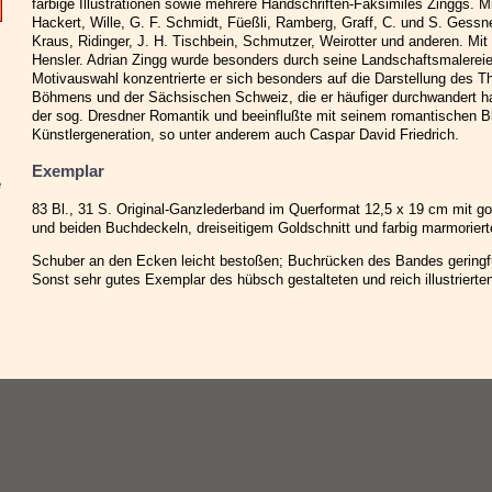
farbige Illustrationen sowie mehrere Handschriften-Faksimiles Zinggs. 
Hackert, Wille, G. F. Schmidt, Füeßli, Ramberg, Graff, C. und S. Gessn
Kraus, Ridinger, J. H. Tischbein, Schmutzer, Weirotter und anderen. Mi
Hensler. Adrian Zingg wurde besonders durch seine Landschaftsmalereie
Motivauswahl konzentrierte er sich besonders auf die Darstellung des T
Böhmens und der Sächsischen Schweiz, die er häufiger durchwandert hatt
der sog. Dresdner Romantik und beeinflußte mit seinem romantischen B
Künstlergeneration, so unter anderem auch Caspar David Friedrich.
Exemplar
e
83 Bl., 31 S. Original-Ganzlederband im Querformat 12,5 x 19 cm mit g
und beiden Buchdeckeln, dreiseitigem Goldschnitt und farbig marmoriert
Schuber an den Ecken leicht bestoßen; Buchrücken des Bandes geringfüg
Sonst sehr gutes Exemplar des hübsch gestalteten und reich illustriert