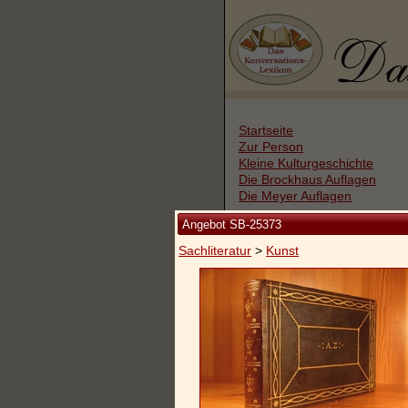
Startseite
Zur Person
Kleine Kulturgeschichte
Die Brockhaus Auflagen
Die Meyer Auflagen
Angebot SB-25373
Zu den Angeboten
Sachliteratur
>
Kunst
Ankauf
Versand
Widerrufsbelehrung
Geschäftsbedingungen
Datenschutzerklärung
Impressum / Kontakt
Vertrag widerrufen
Ihr Warenkorb