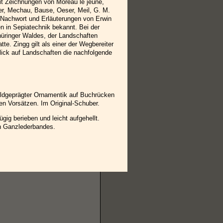
Mit Zeichnungen von Moreau le jeune,
er, Mechau, Bause, Oeser, Meil, G. M.
t Nachwort und Erläuterungen von Erwin
n in Sepiatechnik bekannt. Bei der
hüringer Waldes, der Landschaften
e. Zingg gilt als einer der Wegbereiter
lick auf Landschaften die nachfolgende
oldgeprägter Ornamentik auf Buchrücken
en Vorsätzen. Im Original-Schuber.
ig berieben und leicht aufgehellt.
en Ganzlederbandes.