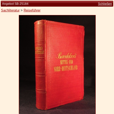
Angebot SB-25184
Schließen
Sachliteratur
>
Reiseführer
Startseite
Zur Person
Kleine Kulturgeschichte
Die Brockhaus Auflagen
Die Meyer Auflagen
Zu den Angeboten
Ankauf
Versand
Widerrufsbelehrung
Geschäftsbedingungen
Datenschutzerklärung