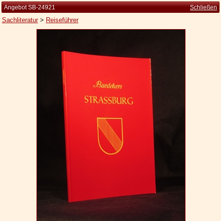
Angebot SB-24921
Schließen
Sachliteratur
>
Reiseführer
Startseite
Zur Person
Kleine Kulturgeschichte
Die Brockhaus Auflagen
Die Meyer Auflagen
Zu den Angeboten
Ankauf
Versand
Widerrufsbelehrung
Geschäftsbedingungen
Datenschutzerklärung