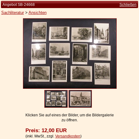
Angebot SB-24668
Schließen
Sachliteratur
>
Ansichten
Startseite
Zur Person
Kleine Kulturgeschichte
Die Brockhaus Auflagen
Die Meyer Auflagen
Zu den Angeboten
Ankauf
Versand
Widerrufsbelehrung
Klicken Sie auf eines der Bilder, um die Bildergalerie
zu öffnen.
Geschäftsbedingungen
Preis: 12,00 EUR
Datenschutzerklärung
(inkl. MwSt., zzgl.
Versandkosten
)