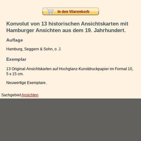
Impressum / Kontakt
Vertrag widerrufen
Konvolut von 13 historischen Ansichtskarten mit
Hamburger Ansichten aus dem 19. Jahrhundert.
Ihr Warenkorb
Auflage
Hamburg, Seggern & Sohn, o. J.
Exemplar
13 Original-Ansichtskarten auf Hochglanz-Kunstdruckpapier im Format 10,
5 x 15 cm.
Neuwertige Exemplare.
Sachgebiet
Ansichten