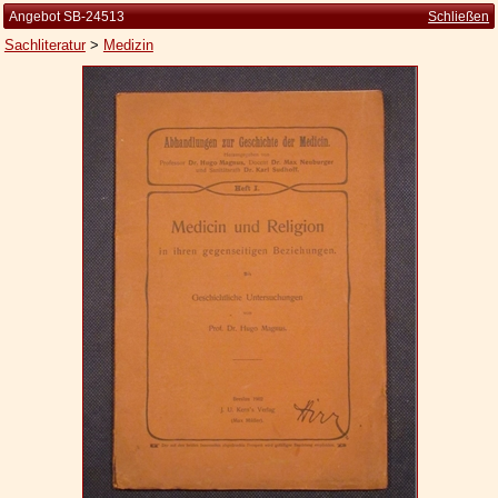
Angebot SB-24513
Schließen
Sachliteratur
>
Medizin
Startseite
Zur Person
Kleine Kulturgeschichte
Die Brockhaus Auflagen
Die Meyer Auflagen
Zu den Angeboten
Ankauf
Versand
Widerrufsbelehrung
Geschäftsbedingungen
Datenschutzerklärung