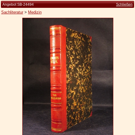
Angebot SB-24494
Schließen
Sachliteratur
>
Medizin
Startseite
Zur Person
Kleine Kulturgeschichte
Die Brockhaus Auflagen
Die Meyer Auflagen
Zu den Angeboten
Ankauf
Versand
Widerrufsbelehrung
Geschäftsbedingungen
Datenschutzerklärung