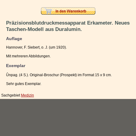
Impressum / Kontakt
Vertrag widerrufen
Präzisionsblutdruckmessapparat Erkameter. Neues
Taschen-Modell aus Duralumin.
Ihr Warenkorb
Auflage
Hannover, F. Siebert, o. J. (um 1920).
Mit mehreren Abbildungen.
Exemplar
Ûnpag. (4 S.). Original-Broschur (Prospekt) im Format 15 x 9 cm.
Sehr gutes Exemplar.
Sachgebiet
Medizin