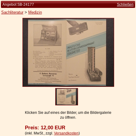
Angebot SB-24177
Schließen
Sachliteratur
>
Medizin
Startseite
Zur Person
Kleine Kulturgeschichte
Die Brockhaus Auflagen
Die Meyer Auflagen
Zu den Angeboten
Ankauf
Versand
Widerrufsbelehrung
Klicken Sie auf eines der Bilder, um die Bildergalerie
zu öffnen.
Geschäftsbedingungen
Preis: 12,00 EUR
Datenschutzerklärung
(inkl. MwSt., zzgl.
Versandkosten
)