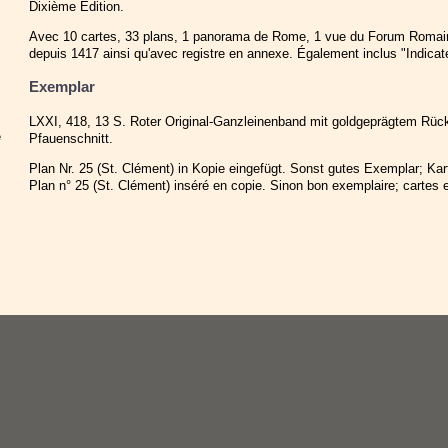
Dixième Edition.
Avec 10 cartes, 33 plans, 1 panorama de Rome, 1 vue du Forum Romain
depuis 1417 ainsi qu'avec registre en annexe. Également inclus "Indica
Exemplar
LXXI, 418, 13 S. Roter Original-Ganzleinenband mit goldgeprägtem Rück
e
Pfauenschnitt.
Plan Nr. 25 (St. Clément) in Kopie eingefügt. Sonst gutes Exemplar; Kar
Plan n° 25 (St. Clément) inséré en copie. Sinon bon exemplaire; cartes e