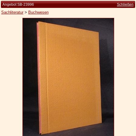
Angebot SB-23996
Schließen
Sachliteratur
>
Buchwesen
Startseite
Zur Person
Kleine Kulturgeschichte
Die Brockhaus Auflagen
Die Meyer Auflagen
Zu den Angeboten
Ankauf
Versand
Widerrufsbelehrung
Geschäftsbedingungen
Datenschutzerklärung