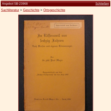
Angebot SB-23968
Schließen
Sachliteratur
>
Geschichte
>
Ortsgeschichte
Startseite
Zur Person
Kleine Kulturgeschichte
Die Brockhaus Auflagen
Die Meyer Auflagen
Zu den Angeboten
Ankauf
Versand
Widerrufsbelehrung
Geschäftsbedingungen
Datenschutzerklärung