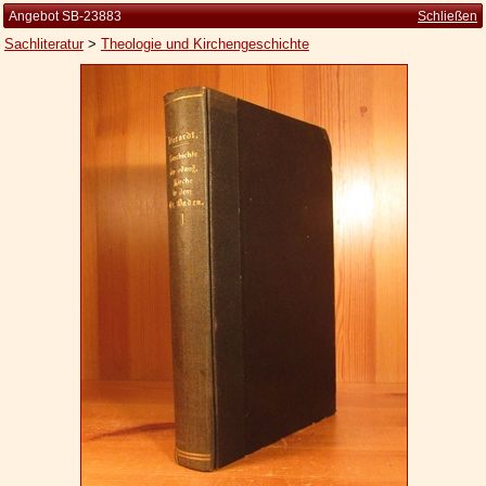
Angebot SB-23883
Schließen
Sachliteratur
>
Theologie und Kirchengeschichte
Startseite
Zur Person
Kleine Kulturgeschichte
Die Brockhaus Auflagen
Die Meyer Auflagen
Zu den Angeboten
Ankauf
Versand
Widerrufsbelehrung
Geschäftsbedingungen
Datenschutzerklärung