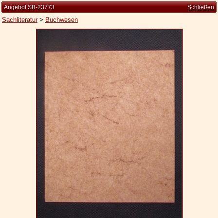
Angebot SB-23773
Schließen
Sachliteratur
>
Buchwesen
Startseite
Zur Person
Kleine Kulturgeschichte
Die Brockhaus Auflagen
Die Meyer Auflagen
Zu den Angeboten
Ankauf
Versand
Widerrufsbelehrung
Geschäftsbedingungen
Datenschutzerklärung