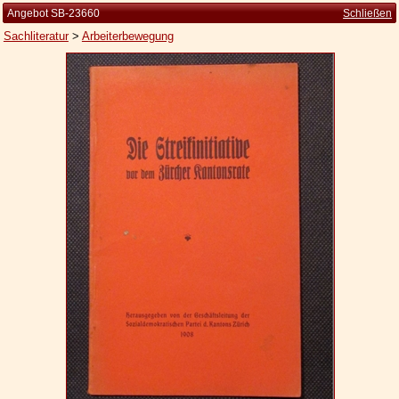
Angebot SB-23660
Schließen
Sachliteratur
>
Arbeiterbewegung
Startseite
Zur Person
Kleine Kulturgeschichte
Die Brockhaus Auflagen
Die Meyer Auflagen
Zu den Angeboten
Ankauf
Versand
Widerrufsbelehrung
Geschäftsbedingungen
Datenschutzerklärung