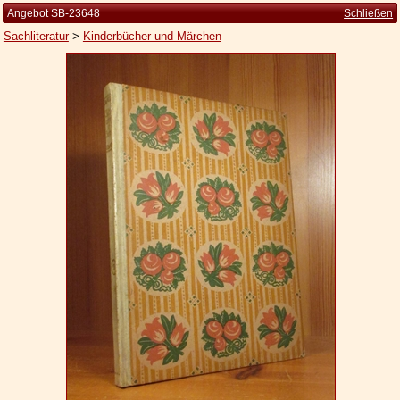
Angebot SB-23648
Schließen
Sachliteratur
>
Kinderbücher und Märchen
Startseite
Zur Person
Kleine Kulturgeschichte
Die Brockhaus Auflagen
Die Meyer Auflagen
Zu den Angeboten
Ankauf
Versand
Widerrufsbelehrung
Geschäftsbedingungen
Datenschutzerklärung