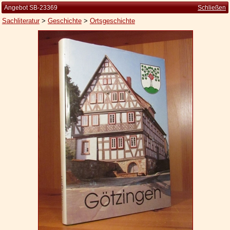
Angebot SB-23369
Schließen
Sachliteratur
>
Geschichte
>
Ortsgeschichte
Startseite
Zur Person
Kleine Kulturgeschichte
Die Brockhaus Auflagen
Die Meyer Auflagen
Zu den Angeboten
Ankauf
Versand
Widerrufsbelehrung
Geschäftsbedingungen
Datenschutzerklärung