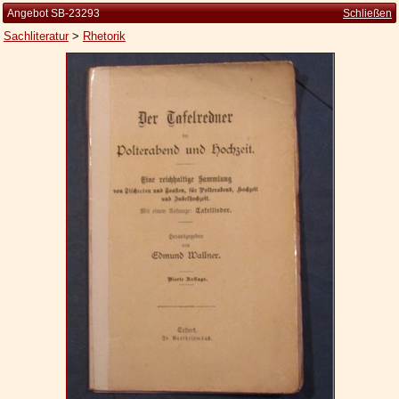
Angebot SB-23293
Schließen
Sachliteratur
>
Rhetorik
Startseite
Zur Person
Kleine Kulturgeschichte
Die Brockhaus Auflagen
Die Meyer Auflagen
Zu den Angeboten
Ankauf
Versand
Widerrufsbelehrung
Geschäftsbedingungen
Datenschutzerklärung