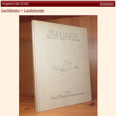
Angebot SB-23181
Schließen
Sachliteratur
>
Landeskunde
Startseite
Zur Person
Kleine Kulturgeschichte
Die Brockhaus Auflagen
Die Meyer Auflagen
Zu den Angeboten
Ankauf
Versand
Widerrufsbelehrung
Geschäftsbedingungen
Datenschutzerklärung