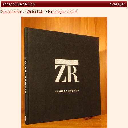
Angebot SB-23-1259
Schließen
Sachliteratur
>
Wirtschaft
>
Firmengeschichte
Startseite
Zur Person
Kleine Kulturgeschichte
Die Brockhaus Auflagen
Die Meyer Auflagen
Zu den Angeboten
Ankauf
Versand
Widerrufsbelehrung
Geschäftsbedingungen
Datenschutzerklärung