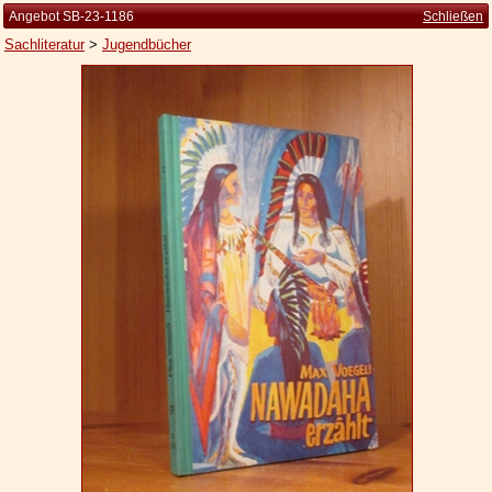
Angebot SB-23-1186
Schließen
Sachliteratur
>
Jugendbücher
Startseite
Zur Person
Kleine Kulturgeschichte
Die Brockhaus Auflagen
Die Meyer Auflagen
Zu den Angeboten
Ankauf
Versand
Widerrufsbelehrung
Geschäftsbedingungen
Datenschutzerklärung