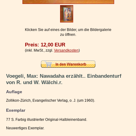
Impressum / Kontakt
Vertrag widerrufen
Ihr Warenkorb
Klicken Sie auf eines der Bilder, um die Bildergalerie
zu öffnen.
Preis: 12,00 EUR
(inkl. MwSt., zzgl.
Versandkosten
)
Voegeli, Max: Nawadaha erzählt.. Einbandenturf
von R. und W. Wälchi.r.
Auflage
Zollikon-Zürich, Evangelischer Verlag, o. J. (um 1960).
Exemplar
77 S. Farbig illustrierter Original-Halbleinenband.
Neuwertiges Exemplar.