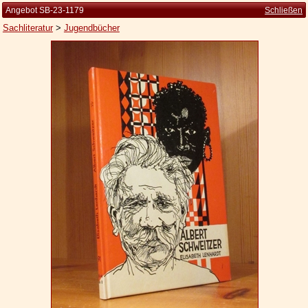
Angebot SB-23-1179
Schließen
Sachliteratur
>
Jugendbücher
Startseite
Zur Person
Kleine Kulturgeschichte
Die Brockhaus Auflagen
Die Meyer Auflagen
Zu den Angeboten
Ankauf
Versand
Widerrufsbelehrung
Geschäftsbedingungen
Datenschutzerklärung