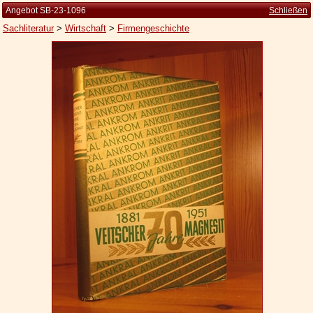
Angebot SB-23-1096
Schließen
Sachliteratur
>
Wirtschaft
>
Firmengeschichte
Startseite
Zur Person
Kleine Kulturgeschichte
Die Brockhaus Auflagen
Die Meyer Auflagen
Zu den Angeboten
Ankauf
Versand
Widerrufsbelehrung
Geschäftsbedingungen
Datenschutzerklärung