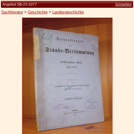
Angebot SB-23-1077
Schließen
Sachliteratur
>
Geschichte
>
Landesgeschichte
Startseite
Zur Person
Kleine Kulturgeschichte
Die Brockhaus Auflagen
Die Meyer Auflagen
Zu den Angeboten
Ankauf
Versand
Widerrufsbelehrung
Geschäftsbedingungen
Datenschutzerklärung