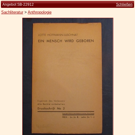
Angebot SB-22912
Schließen
Sachliteratur
>
Anthropologie
Startseite
Zur Person
Kleine Kulturgeschichte
Die Brockhaus Auflagen
Die Meyer Auflagen
Zu den Angeboten
Ankauf
Versand
Widerrufsbelehrung
Geschäftsbedingungen
Datenschutzerklärung