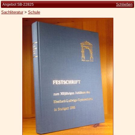
Angebot SB-22825
Schließen
Sachliteratur
>
Schule
Startseite
Zur Person
Kleine Kulturgeschichte
Die Brockhaus Auflagen
Die Meyer Auflagen
Zu den Angeboten
Ankauf
Versand
Widerrufsbelehrung
Geschäftsbedingungen
Datenschutzerklärung