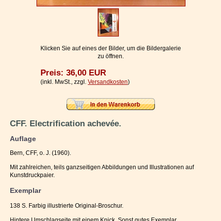
Impressum / Kontakt
Vertrag widerrufen
Ihr Warenkorb
Klicken Sie auf eines der Bilder, um die Bildergalerie
zu öffnen.
Preis: 36,00 EUR
(inkl. MwSt., zzgl.
Versandkosten
)
CFF. Electrification achevée.
Auflage
Bern, CFF, o. J. (1960).
Mit zahlreichen, teils ganzseitigen Abbildungen und Illustrationen auf
Kunstdruckpaier.
Exemplar
138 S. Farbig illustrierte Original-Broschur.
Hintere Umschlagseite mit einem Knick. Sonst gutes Exemplar.