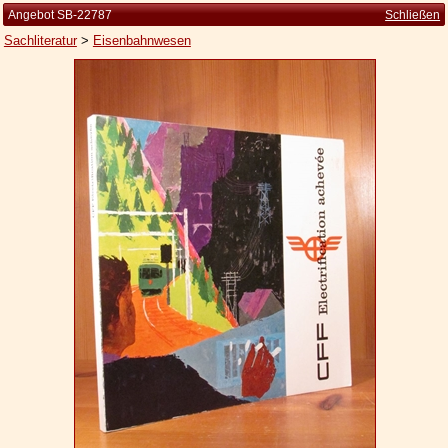
Angebot SB-22787
Schließen
Sachliteratur
>
Eisenbahnwesen
Startseite
Zur Person
Kleine Kulturgeschichte
Die Brockhaus Auflagen
Die Meyer Auflagen
Zu den Angeboten
Ankauf
Versand
Widerrufsbelehrung
Geschäftsbedingungen
Datenschutzerklärung