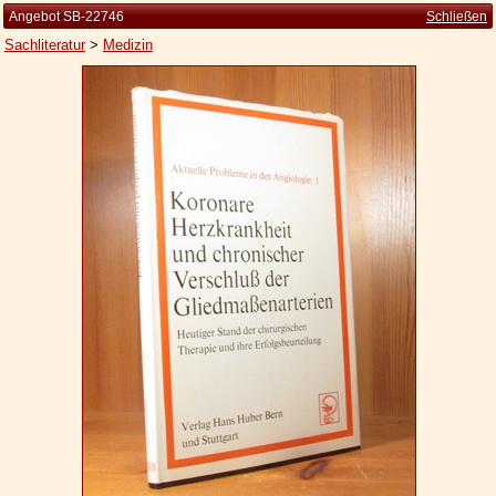
Angebot SB-22746
Schließen
Sachliteratur
>
Medizin
Startseite
Zur Person
Kleine Kulturgeschichte
Die Brockhaus Auflagen
Die Meyer Auflagen
Zu den Angeboten
Ankauf
Versand
Widerrufsbelehrung
Geschäftsbedingungen
Datenschutzerklärung