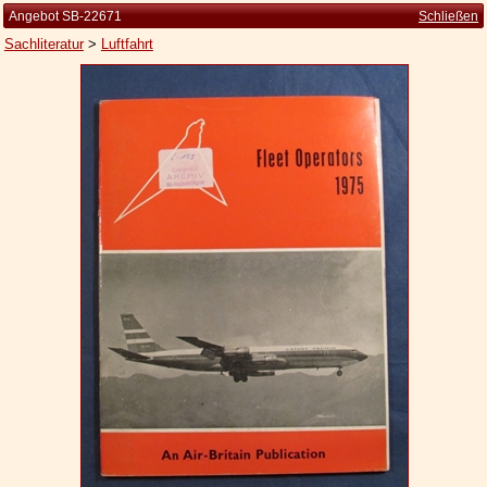
Angebot SB-22671
Schließen
Sachliteratur
>
Luftfahrt
Startseite
Zur Person
Kleine Kulturgeschichte
Die Brockhaus Auflagen
Die Meyer Auflagen
Zu den Angeboten
Ankauf
Versand
Widerrufsbelehrung
Geschäftsbedingungen
Datenschutzerklärung