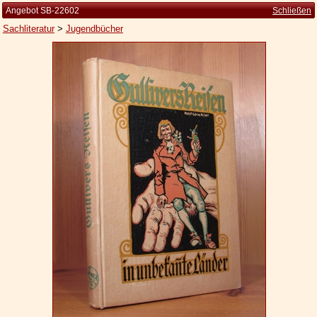
Angebot SB-22602
Schließen
Sachliteratur
>
Jugendbücher
Startseite
Zur Person
Kleine Kulturgeschichte
Die Brockhaus Auflagen
Die Meyer Auflagen
Zu den Angeboten
Ankauf
Versand
Widerrufsbelehrung
Geschäftsbedingungen
Datenschutzerklärung