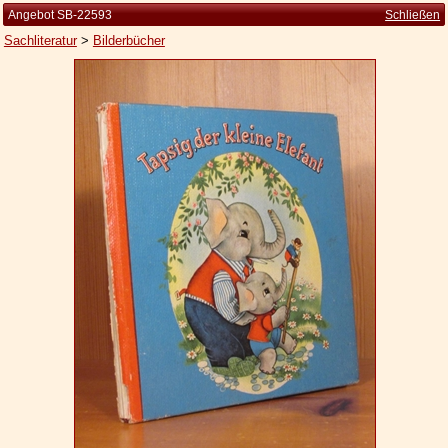
Angebot SB-22593
Schließen
Sachliteratur
>
Bilderbücher
Startseite
Zur Person
Kleine Kulturgeschichte
Die Brockhaus Auflagen
Die Meyer Auflagen
Zu den Angeboten
Ankauf
Versand
Widerrufsbelehrung
Geschäftsbedingungen
Datenschutzerklärung