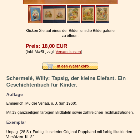
Impressum / Kontakt
Vertrag widerrufen
Ihr Warenkorb
Klicken Sie auf eines der Bilder, um die Bildergalerie
zu öffnen.
Preis: 18,00 EUR
(inkl. MwSt., zzgl.
Versandkosten
)
Schermelé, Willy: Tapsig, der kleine Elefant. Ein
Geschichtenbuch für Kinder.
Auflage
Emmerich, Mulder Verlag, o. J. (um 1960).
Mit 13 ganzseitigen farbigen Bildtafeln sowie zahlreichen Textillustrationen.
Exemplar
Unpag. (28 S.). Farbig illustrierter Original-Pappband mit farbig illustrierten
Vorsätzen. Kl. 8°.