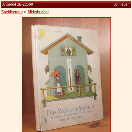
Angebot SB-22568
Schließen
Sachliteratur
>
Bilderbücher
Startseite
Zur Person
Kleine Kulturgeschichte
Die Brockhaus Auflagen
Die Meyer Auflagen
Zu den Angeboten
Ankauf
Versand
Widerrufsbelehrung
Geschäftsbedingungen
Datenschutzerklärung