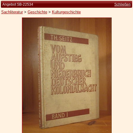
Angebot SB-22534
Schließen
Sachliteratur
>
Geschichte
>
Kulturgeschichte
Startseite
Zur Person
Kleine Kulturgeschichte
Die Brockhaus Auflagen
Die Meyer Auflagen
Zu den Angeboten
Ankauf
Versand
Widerrufsbelehrung
Geschäftsbedingungen
Datenschutzerklärung