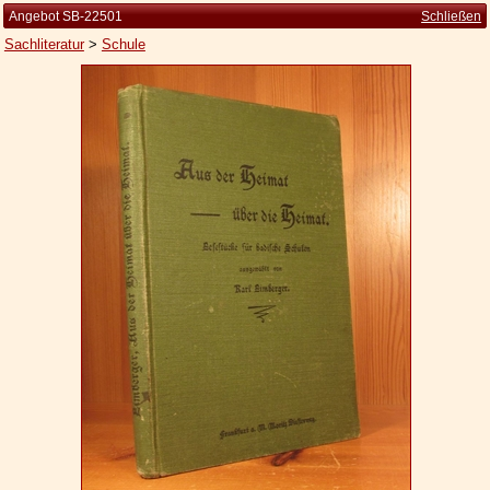
Angebot SB-22501
Schließen
Sachliteratur
>
Schule
Startseite
Zur Person
Kleine Kulturgeschichte
Die Brockhaus Auflagen
Die Meyer Auflagen
Zu den Angeboten
Ankauf
Versand
Widerrufsbelehrung
Geschäftsbedingungen
Datenschutzerklärung