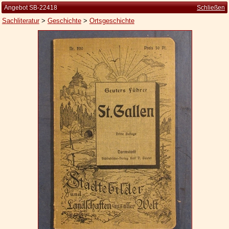
Angebot SB-22418
Schließen
Sachliteratur
>
Geschichte
>
Ortsgeschichte
Startseite
Zur Person
Kleine Kulturgeschichte
Die Brockhaus Auflagen
Die Meyer Auflagen
Zu den Angeboten
Ankauf
Versand
Widerrufsbelehrung
Geschäftsbedingungen
Datenschutzerklärung