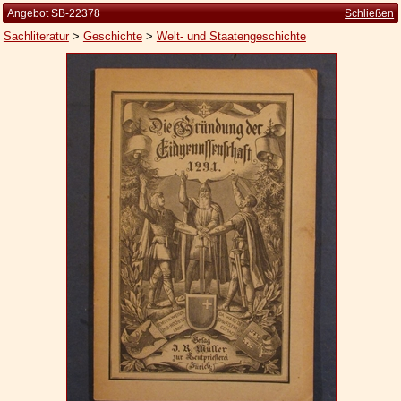
Angebot SB-22378
Schließen
Sachliteratur
>
Geschichte
>
Welt- und Staatengeschichte
Startseite
Zur Person
Kleine Kulturgeschichte
Die Brockhaus Auflagen
Die Meyer Auflagen
Zu den Angeboten
Ankauf
Versand
Widerrufsbelehrung
Geschäftsbedingungen
Datenschutzerklärung