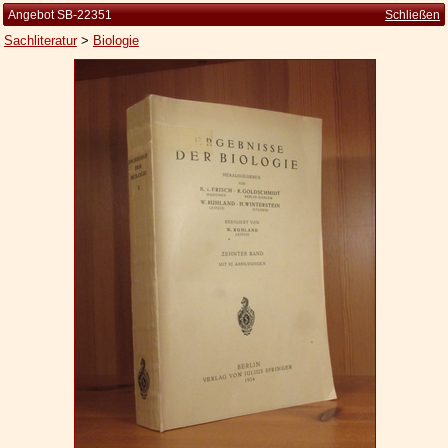
Angebot SB-22351
Schließen
Sachliteratur
>
Biologie
Startseite
Zur Person
Kleine Kulturgeschichte
Die Brockhaus Auflagen
Die Meyer Auflagen
Zu den Angeboten
Ankauf
Versand
Widerrufsbelehrung
Geschäftsbedingungen
Datenschutzerklärung