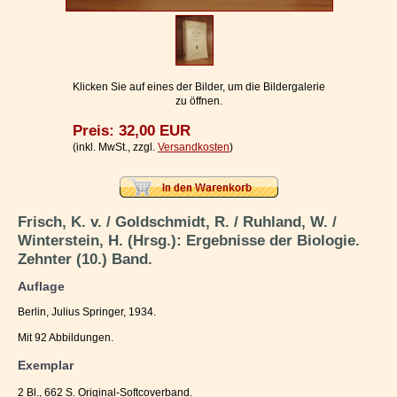
Impressum / Kontakt
Vertrag widerrufen
Ihr Warenkorb
Klicken Sie auf eines der Bilder, um die Bildergalerie
zu öffnen.
Preis: 32,00 EUR
(inkl. MwSt., zzgl.
Versandkosten
)
Frisch, K. v. / Goldschmidt, R. / Ruhland, W. /
Winterstein, H. (Hrsg.): Ergebnisse der Biologie.
Zehnter (10.) Band.
Auflage
Berlin, Julius Springer, 1934.
Mit 92 Abbildungen.
Exemplar
2 Bl., 662 S. Original-Softcoverband.