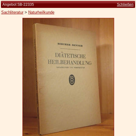
Angebot SB-22335
Schließen
Sachliteratur
>
Naturheilkunde
Startseite
Zur Person
Kleine Kulturgeschichte
Die Brockhaus Auflagen
Die Meyer Auflagen
Zu den Angeboten
Ankauf
Versand
Widerrufsbelehrung
Geschäftsbedingungen
Datenschutzerklärung