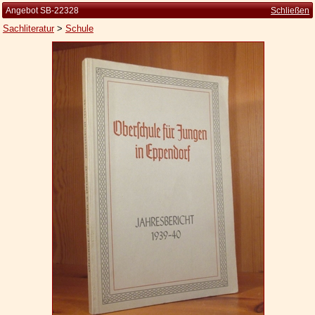
Angebot SB-22328
Schließen
Sachliteratur
>
Schule
Startseite
Zur Person
Kleine Kulturgeschichte
Die Brockhaus Auflagen
Die Meyer Auflagen
Zu den Angeboten
Ankauf
Versand
Widerrufsbelehrung
Geschäftsbedingungen
Datenschutzerklärung