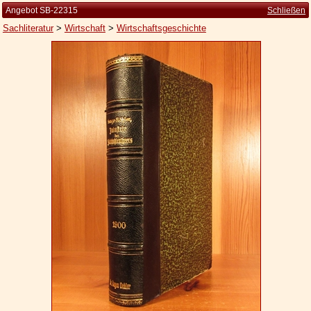
Angebot SB-22315
Schließen
Sachliteratur
>
Wirtschaft
>
Wirtschaftsgeschichte
Startseite
Zur Person
Kleine Kulturgeschichte
Die Brockhaus Auflagen
Die Meyer Auflagen
Zu den Angeboten
Ankauf
Versand
Widerrufsbelehrung
Geschäftsbedingungen
Datenschutzerklärung