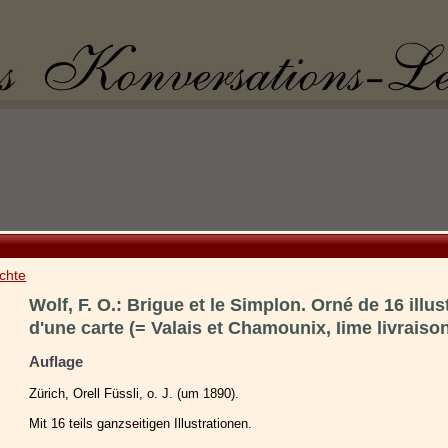
chte
Wolf, F. O.: Brigue et le Simplon. Orné de 16 illus
d'une carte (= Valais et Chamounix, Iime livraison
Auflage
Zürich, Orell Füssli, o. J. (um 1890).
Mit 16 teils ganzseitigen Illustrationen.