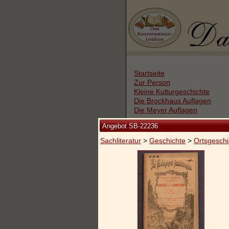
Startseite
Zur Person
Kleine Kulturgeschichte
Die Brockhaus Auflagen
Die Meyer Auflagen
Angebot SB-22236
Zu den Angeboten
Sachliteratur
>
Geschichte
>
Ortsgeschi
Ankauf
Versand
Widerrufsbelehrung
Geschäftsbedingungen
Datenschutzerklärung
Impressum / Kontakt
Vertrag widerrufen
Ihr Warenkorb