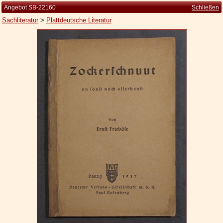
Angebot SB-22160
Schließen
Sachliteratur
>
Plattdeutsche Literatur
Startseite
Zur Person
Kleine Kulturgeschichte
Die Brockhaus Auflagen
Die Meyer Auflagen
Zu den Angeboten
Ankauf
Versand
Widerrufsbelehrung
Geschäftsbedingungen
Datenschutzerklärung