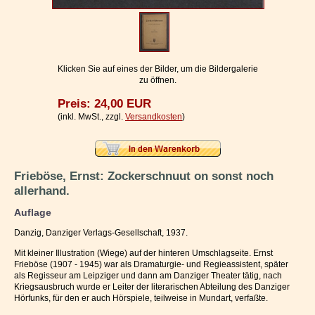
Impressum / Kontakt
Vertrag widerrufen
Ihr Warenkorb
Klicken Sie auf eines der Bilder, um die Bildergalerie
zu öffnen.
Preis: 24,00 EUR
(inkl. MwSt., zzgl.
Versandkosten
)
Frieböse, Ernst: Zockerschnuut on sonst noch
allerhand.
Auflage
Danzig, Danziger Verlags-Gesellschaft, 1937.
Mit kleiner Illustration (Wiege) auf der hinteren Umschlagseite. Ernst
Frieböse (1907 - 1945) war als Dramaturgie- und Regieassistent, später
als Regisseur am Leipziger und dann am Danziger Theater tätig, nach
Kriegsausbruch wurde er Leiter der literarischen Abteilung des Danziger
Hörfunks, für den er auch Hörspiele, teilweise in Mundart, verfaßte.