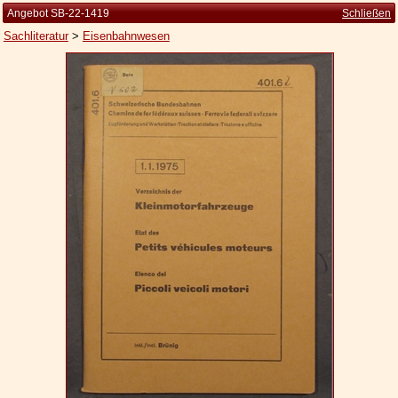
Angebot SB-22-1419
Schließen
Sachliteratur
>
Eisenbahnwesen
Startseite
Zur Person
Kleine Kulturgeschichte
Die Brockhaus Auflagen
Die Meyer Auflagen
Zu den Angeboten
Ankauf
Versand
Widerrufsbelehrung
Geschäftsbedingungen
Datenschutzerklärung