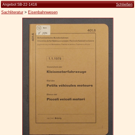
Angebot SB-22-1416
Schließen
Sachliteratur
>
Eisenbahnwesen
Startseite
Zur Person
Kleine Kulturgeschichte
Die Brockhaus Auflagen
Die Meyer Auflagen
Zu den Angeboten
Ankauf
Versand
Widerrufsbelehrung
Geschäftsbedingungen
Datenschutzerklärung