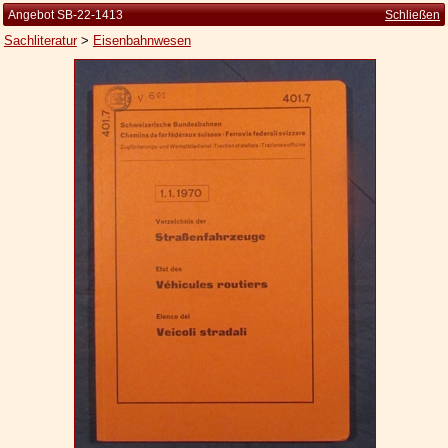
Angebot SB-22-1413
Schließen
Sachliteratur
>
Eisenbahnwesen
Startseite
Zur Person
Kleine Kulturgeschichte
Die Brockhaus Auflagen
Die Meyer Auflagen
Zu den Angeboten
Ankauf
Versand
Widerrufsbelehrung
Geschäftsbedingungen
Datenschutzerklärung